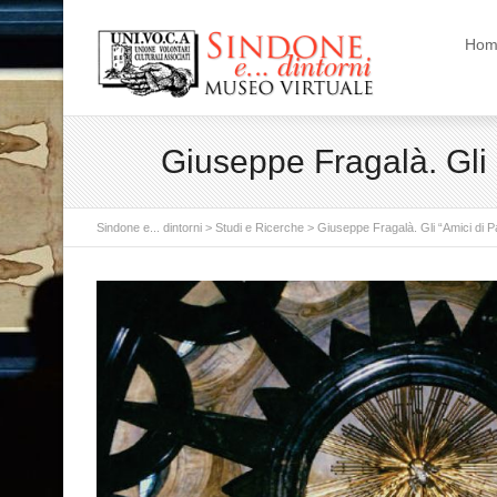
Hom
Giuseppe Fragalà. Gli 
Sindone e... dintorni
>
Studi e Ricerche
>
Giuseppe Fragalà. Gli “Amici di P