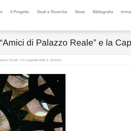
e
Il Progetto
Studi e Ricerche
News
Bibliografia
Immag
“Amici di Palazzo Reale” e la Cap
alazzo Reale” e la Cappella della S. Sindone.