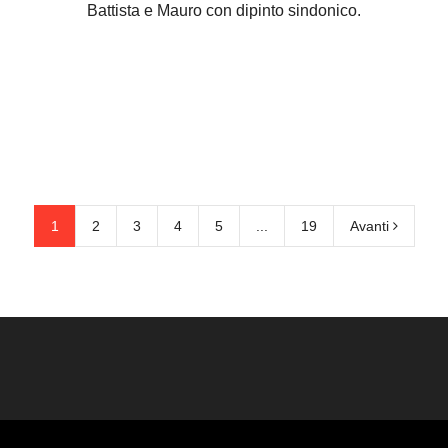
Battista e Mauro con dipinto sindonico.
1
2
3
4
5
...
19
Avanti