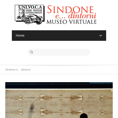
Home
Sindone e... dintorni