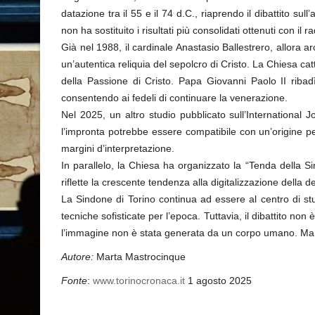
datazione tra il 55 e il 74 d.C., riaprendo il dibattito sul
non ha sostituito i risultati più consolidati ottenuti con il 
Già nel 1988, il cardinale Anastasio Ballestrero, allora 
un’autentica reliquia del sepolcro di Cristo. La Chiesa 
della Passione di Cristo. Papa Giovanni Paolo II ribadì
consentendo ai fedeli di continuare la venerazione.
Nel 2025, un altro studio pubblicato sull’International J
l’impronta potrebbe essere compatibile con un’origine per 
margini d’interpretazione.
In parallelo, la Chiesa ha organizzato la “Tenda della Si
riflette la crescente tendenza alla digitalizzazione della 
La Sindone di Torino continua ad essere al centro di stud
tecniche sofisticate per l’epoca. Tuttavia, il dibattito non 
l’immagine non è stata generata da un corpo umano. Ma per
Autore:
Marta Mastrocinque
Fonte
:
www.torinocronaca.it
1 agosto 2025