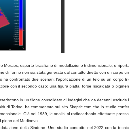
 Moraes, esperto brasiliano di modellazione tridimensionale, e riportato
ne di Torino non sia stata generata dal contatto diretto con un corpo 
ha confrontato due scenari: l’applicazione di un telo su un corpo tri
bile con il secondo caso: una figura piatta, forse riscaldata o pigmen
inseriscono in un filone consolidato di indagini che da decenni esclude
rsità di Torino, ha commentato sul sito Skeptic.com che lo studio conf
imensionale. Già nel 1989, le analisi al radiocarbonio effettuate press
nel pieno del Medioevo.
lla datazione della Sindone. Uno studio condotto nel 2022 con la tec