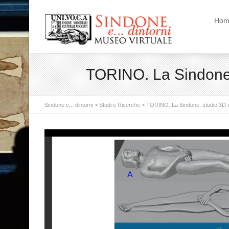
Hom
TORINO. La Sindone: 
Sindone e... dintorni
>
Studi e Ricerche
>
TORINO. La Sindone: studio 3D con