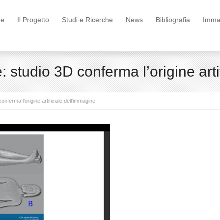
e
Il Progetto
Studi e Ricerche
News
Bibliografia
Immag
studio 3D conferma l’origine artif
ferma l’origine artificiale dell’immagine.