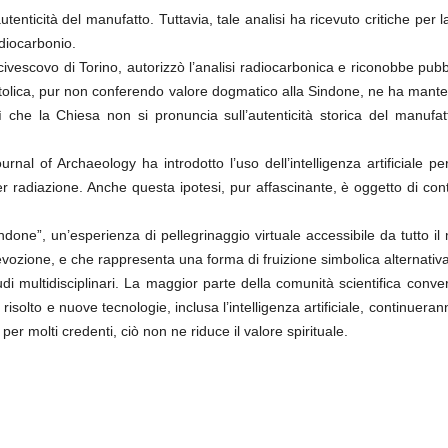
l’autenticità del manufatto. Tuttavia, tale analisi ha ricevuto critiche p
radiocarbonio.
arcivescovo di Torino, autorizzò l’analisi radiocarbonica e riconobbe p
cattolica, pur non conferendo valore dogmatico alla Sindone, ne ha mant
 che la Chiesa non si pronuncia sull’autenticità storica del manufat
ournal of Archaeology ha introdotto l’uso dell’intelligenza artificial
radiazione. Anche questa ipotesi, pur affascinante, è oggetto di contes
ndone”, un’esperienza di pellegrinaggio virtuale accessibile da tutto il
devozione, e che rappresenta una forma di fruizione simbolica alternativa 
i multidisciplinari. La maggior parte della comunità scientifica conve
è risolto e nuove tecnologie, inclusa l’intelligenza artificiale, continueran
 molti credenti, ciò non ne riduce il valore spirituale.