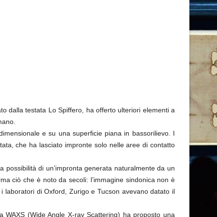
 dalla testata Lo Spiffero, ha offerto ulteriori elementi a
umano.
dimensionale e su una superficie piana in bassorilievo. I
tata, che ha lasciato impronte solo nelle aree di contatto
 la possibilità di un’impronta generata naturalmente da un
erma ciò che è noto da secoli: l’immagine sindonica non è
o i laboratori di Oxford, Zurigo e Tucson avevano datato il
nica WAXS (Wide Angle X-ray Scattering) ha proposto una