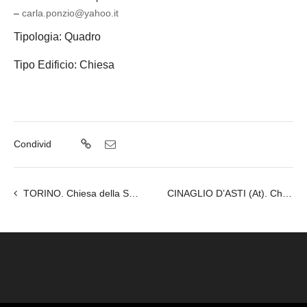
–
carla.ponzio@yahoo.it
Tipologia: Quadro
Tipo Edificio: Chiesa
Condivid
TORINO. Chiesa della Santissima Annunziata con copia della Sindone.
CINAGLIO D’ASTI (At). Chiesa san Felice al cimitero con affresco sindonico.