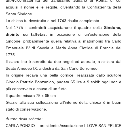
all’Arciconfraternita del Santissimo Sudario di Roma, di cui
acquisì il nome e le regole, diventando la Confraternita della
Santa Sindone.
La chiesa fu ricostruita e nel 1743 risulta completata.
Nel 1775 i confratelli acquistarono il quadro della
Sindone,
dipinto su taffetas,
in occasione di un’ostensione della
Sindone, probabilmente quella relativa al matrimonio tra Carlo
Emanuele IV di Savoia e Maria Anna Clotilde di Francia del
1775.
Il sacro lino è sorretto da due angeli ed adorato, a sinistra dal
Beato Amedeo IX, a destra da San Carlo Borromeo.
In origine recava una bella cornice, realizzata dallo scultore
Giorgio Patrizio Bonzanigo, pagata 65 lire e 9 soldi: oggi non è
più conservata a causa di un furto.
Il quadro misura 75 x 65 cm.
Grazie alla sua collocazione all’interno della chiesa è in buon
stato di conservazione.
Autore della scheda:
CARLA PONZIO – presidente Associazione I LOVE SAN FELICE