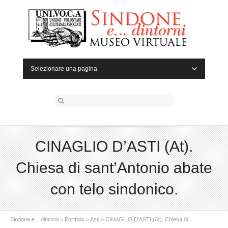
Selezionare una pagina
CINAGLIO D’ASTI (At).
Chiesa di sant’Antonio abate
con telo sindonico.
Sindone e... dintorni
>
Portfolio
>
Asti
>
CINAGLIO D’ASTI (At). Chiesa di