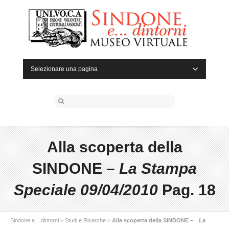
Selezionare una pagina
Alla scoperta della
SINDONE –
La Stampa
Speciale 09/04/2010
Pag. 18
Sindone e... dintorni
>
Studi e Ricerche
>
Alla scoperta della SINDONE –
La