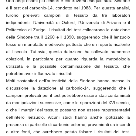
Uno degli esami più celebri e controversi eseguiti sulla Sindone
è il test del carbonio-14, condotto nel 1988. Per questa analisi,
furono prelevati campioni di tessuto da tre laboratori
indipendenti: l’Università di Oxford, l’Università di Arizona e il
Politecnico di Zurigo. I risultati del test collocarono la datazione
della Sindone tra il 1260 e il 1390, suggerendo che il lenzuolo
fosse un manufatto medievale piuttosto che un reperto risalente
al I secolo. Tuttavia, questa datazione ha sollevato numerose
obiezioni, in particolare per quanto riguarda la metodologia
utilizzata e la possibile contaminazione del tessuto, che
potrebbe aver influenzato i risultati.
Molti sostenitori dell’autenticità della Sindone hanno messo in
discussione la datazione al carbonio-14, suggerendo che i
campioni prelevati per il test potrebbero essere stati contaminati
da manipolazioni successive, come le riparazioni del XVI secolo,
o che i margini del tessuto possano non essere rappresentativi
dell’intero lenzuolo. Alcuni studi hanno anche ipotizzato la
presenza di particelle di carbonio esterne, provenienti da incendi
o altre fonti, che avrebbero potuto falsare i risultati del test.