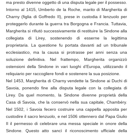
ma presto divenne oggetto di una disputa legale per il possesso.
Intorno al 1415, Umberto de la Roche, marito di Margherita di
Charny (figlia di Goffredo II), prese in custodia il lenzuolo per
proteggerlo durante la guerra tra Borgogna e Francia. Tuttavia,
Margherita si rifiutò successivamente di restituire la Sindone alla
collegiata di Lirey, sostenendo di esserne la legittima
proprietaria. La questione fu portata davanti ad un tribunale
ecclesiastico, ma la causa si protrasse per anni senza una
soluzione definitiva. Nel frattempo, Margherita organizzò
ostensioni della Sindone in vari luoghi d’Europa, utilizzando il
reliquiario per raccogliere fondi e sostenere la sua posizione.
Nel 1453, Margherita di Charny vendette la Sindone ai Duchi di
Savoia, ponendo fine alla disputa legale con la collegiata di
Lirey. Da quel momento, la Sindone divenne proprietà della
Casa di Savoia, che la conservò nella sua capitale, Chambéry.
Nel 1502, i Savoia fecero costruire una cappella apposita per
custodire il sacro lenzuolo, e nel 1506 ottennero dal Papa Giulio
II il permesso di celebrare una messa speciale in onore della
Sindone. Questo atto sancì il riconoscimento ufficiale della