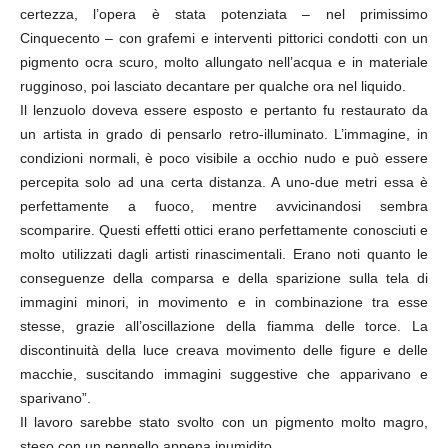
certezza, l’opera è stata potenziata – nel primissimo
Cinquecento – con grafemi e interventi pittorici condotti con un
pigmento ocra scuro, molto allungato nell’acqua e in materiale
rugginoso, poi lasciato decantare per qualche ora nel liquido.
Il lenzuolo doveva essere esposto e pertanto fu restaurato da
un artista in grado di pensarlo retro-illuminato. L’immagine, in
condizioni normali, è poco visibile a occhio nudo e può essere
percepita solo ad una certa distanza. A uno-due metri essa è
perfettamente a fuoco, mentre avvicinandosi sembra
scomparire. Questi effetti ottici erano perfettamente conosciuti e
molto utilizzati dagli artisti rinascimentali. Erano noti quanto le
conseguenze della comparsa e della sparizione sulla tela di
immagini minori, in movimento e in combinazione tra esse
stesse, grazie all’oscillazione della fiamma delle torce. La
discontinuità della luce creava movimento delle figure e delle
macchie, suscitando immagini suggestive che apparivano e
sparivano”.
Il lavoro sarebbe stato svolto con un pigmento molto magro,
steso con un pennello appena inumidito.