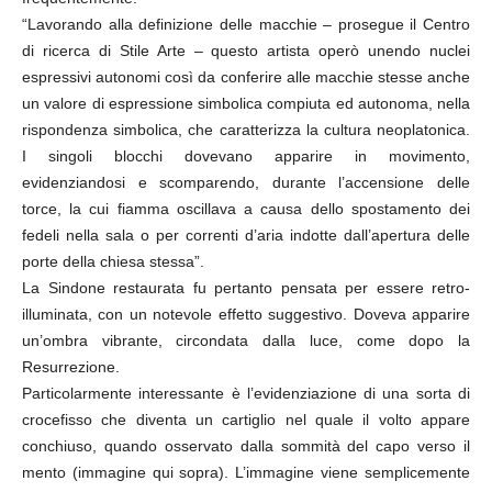
“Lavorando alla definizione delle macchie – prosegue il Centro
di ricerca di Stile Arte – questo artista operò unendo nuclei
espressivi autonomi così da conferire alle macchie stesse anche
un valore di espressione simbolica compiuta ed autonoma, nella
rispondenza simbolica, che caratterizza la cultura neoplatonica.
I singoli blocchi dovevano apparire in movimento,
evidenziandosi e scomparendo, durante l’accensione delle
torce, la cui fiamma oscillava a causa dello spostamento dei
fedeli nella sala o per correnti d’aria indotte dall’apertura delle
porte della chiesa stessa”.
La Sindone restaurata fu pertanto pensata per essere retro-
illuminata, con un notevole effetto suggestivo. Doveva apparire
un’ombra vibrante, circondata dalla luce, come dopo la
Resurrezione.
Particolarmente interessante è l’evidenziazione di una sorta di
crocefisso che diventa un cartiglio nel quale il volto appare
conchiuso, quando osservato dalla sommità del capo verso il
mento (immagine qui sopra). L’immagine viene semplicemente