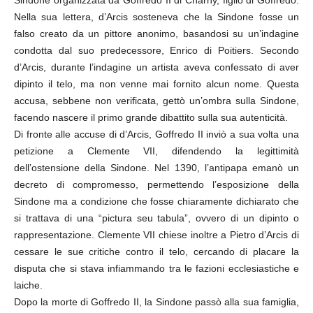
Sindone organizzata da Goffredo II di Charny, figlio di Goffredo.
Nella sua lettera, d’Arcis sosteneva che la Sindone fosse un
falso creato da un pittore anonimo, basandosi su un’indagine
condotta dal suo predecessore, Enrico di Poitiers. Secondo
d’Arcis, durante l’indagine un artista aveva confessato di aver
dipinto il telo, ma non venne mai fornito alcun nome. Questa
accusa, sebbene non verificata, gettò un’ombra sulla Sindone,
facendo nascere il primo grande dibattito sulla sua autenticità.
Di fronte alle accuse di d’Arcis, Goffredo II inviò a sua volta una
petizione a Clemente VII, difendendo la legittimità
dell’ostensione della Sindone. Nel 1390, l’antipapa emanò un
decreto di compromesso, permettendo l’esposizione della
Sindone ma a condizione che fosse chiaramente dichiarato che
si trattava di una “pictura seu tabula”, ovvero di un dipinto o
rappresentazione. Clemente VII chiese inoltre a Pietro d’Arcis di
cessare le sue critiche contro il telo, cercando di placare la
disputa che si stava infiammando tra le fazioni ecclesiastiche e
laiche.
Dopo la morte di Goffredo II, la Sindone passò alla sua famiglia,