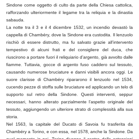
Sindone come oggetto di culto da parte della Chiesa cattolica,
rafforzando ulteriormente il legame tra la reliquia e la dinastia
sabauda.
La notte tra il 3 e il 4 dicembre 1532, un incendio devastò la
cappella di Chambéry, dove la Sindone era custodita. Il lenzuolo
rischiò di essere distrutto, ma fu salvato grazie all’intervento
tempestivo di alcuni frati e del consigliere del duca, che
riuscirono a portare fuori il reliquiario d’argento, già avvolto dalle
fiamme. Tuttavia, gocce di argento fuso caddero sul tessuto,
causando numerose bruciature e danni visibili ancora oggi. Le
suore clarisse di Chambéry ripararono il lenzuolo nel 1534,
cucendo pezze di stoffa sulle bruciature ed applicando un telo di
supporto sul retro della Sindone. Questi interventi, seppur
necessari, hanno alterato parzialmente l’aspetto originale del
tessuto, aggiungendo un ulteriore strato di complessità alla sua
storia.
Nel 1563, la capitale del Ducato di Savoia fu trasferita da
Chambéry a Torino, e con essa, nel 1578, anche la Sindone. Da