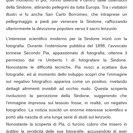
quel momento in poi, Torino divenne il centro delle ostensioni
della Sindone, attirando pellegrini da tutta Europa. Tra i visitatori
illustri vi fu anche San Carlo Borromeo, che intraprese un
pellegrinaggio a piedi per venerare la Sindone, rafforzando
ulteriormente la devozione popolare verso il sacro lenzuolo.
L’interesse scientifico moderno per la Sindone iniziò con la
fotografia. Durante l’ostensione pubblica del 1898, l’avvocato
torinese Secondo Pia, appassionato di fotografia, ottenne il
permesso dal re Umberto I di fotografare la Sindone.
Nonostante le difficoltà tecniche, Pia riuscì a scattare due
fotografie, ed al momento dello sviluppo scoprì che l’immagine
sul negativo fotografico appariva come un positivo, rivelando
dettagli altrimenti invisibili ad occhio nudo. Questa scoperta
rivoluzionò la percezione della Sindone, suggerendo che
l’immagine impressa sul tessuto fosse, in realtà, un negativo
fotografico. La notizia suscitò un enorme interesse scientifico e
portò alla nascita di una lunga serie di studi sul lenzuolo.
Nonostante la scoperta di Pia, ci furono coloro che misero in
dubbio la veridicità delle sue fotografie, accusandolo di aver