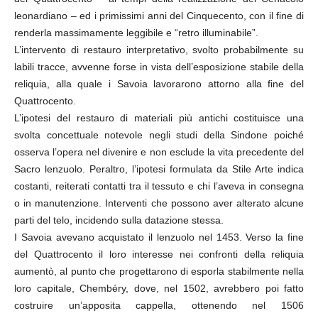
leonardiano – ed i primissimi anni del Cinquecento, con il fine di
renderla massimamente leggibile e “retro illuminabile”.
L’intervento di restauro interpretativo, svolto probabilmente su
labili tracce, avvenne forse in vista dell’esposizione stabile della
reliquia, alla quale i Savoia lavorarono attorno alla fine del
Quattrocento.
L’ipotesi del restauro di materiali più antichi costituisce una
svolta concettuale notevole negli studi della Sindone poiché
osserva l’opera nel divenire e non esclude la vita precedente del
Sacro lenzuolo. Peraltro, l’ipotesi formulata da Stile Arte indica
costanti, reiterati contatti tra il tessuto e chi l’aveva in consegna
o in manutenzione. Interventi che possono aver alterato alcune
parti del telo, incidendo sulla datazione stessa.
I Savoia avevano acquistato il lenzuolo nel 1453. Verso la fine
del Quattrocento il loro interesse nei confronti della reliquia
aumentò, al punto che progettarono di esporla stabilmente nella
loro capitale, Chembéry, dove, nel 1502, avrebbero poi fatto
costruire un’apposita cappella, ottenendo nel 1506