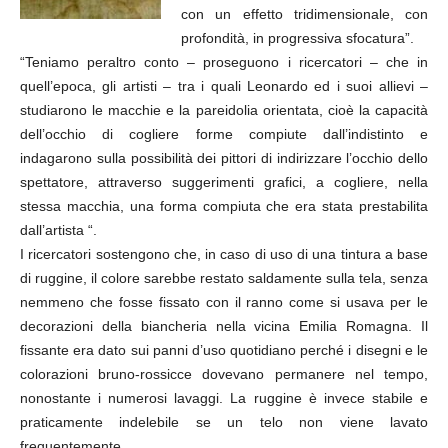
con un effetto tridimensionale, con
profondità, in progressiva sfocatura”.
“Teniamo peraltro conto – proseguono i ricercatori – che in
quell’epoca, gli artisti – tra i quali Leonardo ed i suoi allievi –
studiarono le macchie e la pareidolia orientata, cioè la capacità
dell’occhio di cogliere forme compiute dall’indistinto e
indagarono sulla possibilità dei pittori di indirizzare l’occhio dello
spettatore, attraverso suggerimenti grafici, a cogliere, nella
stessa macchia, una forma compiuta che era stata prestabilita
dall’artista “.
I ricercatori sostengono che, in caso di uso di una tintura a base
di ruggine, il colore sarebbe restato saldamente sulla tela, senza
nemmeno che fosse fissato con il ranno come si usava per le
decorazioni della biancheria nella vicina Emilia Romagna. Il
fissante era dato sui panni d’uso quotidiano perché i disegni e le
colorazioni bruno-rossicce dovevano permanere nel tempo,
nonostante i numerosi lavaggi. La ruggine è invece stabile e
praticamente indelebile se un telo non viene lavato
frequentemente.