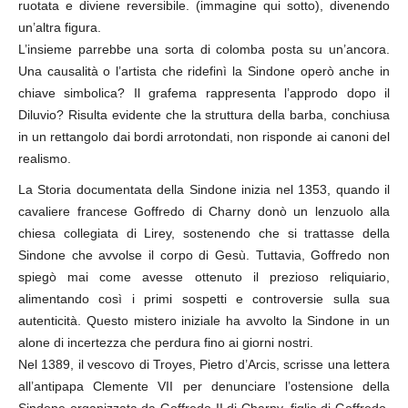
ruotata e diviene reversibile. (immagine qui sotto), divenendo
un’altra figura.
L’insieme parrebbe una sorta di colomba posta su un’ancora.
Una causalità o l’artista che ridefinì la Sindone operò anche in
chiave simbolica? Il grafema rappresenta l’approdo dopo il
Diluvio? Risulta evidente che la struttura della barba, conchiusa
in un rettangolo dai bordi arrotondati, non risponde ai canoni del
realismo.
La Storia documentata della Sindone inizia nel 1353, quando il
cavaliere francese Goffredo di Charny donò un lenzuolo alla
chiesa collegiata di Lirey, sostenendo che si trattasse della
Sindone che avvolse il corpo di Gesù. Tuttavia, Goffredo non
spiegò mai come avesse ottenuto il prezioso reliquiario,
alimentando così i primi sospetti e controversie sulla sua
autenticità. Questo mistero iniziale ha avvolto la Sindone in un
alone di incertezza che perdura fino ai giorni nostri.
Nel 1389, il vescovo di Troyes, Pietro d’Arcis, scrisse una lettera
all’antipapa Clemente VII per denunciare l’ostensione della