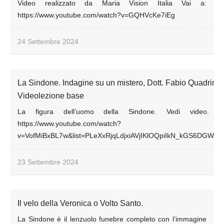
Video realizzato da Maria Vision Italia Vai a:
https://www.youtube.com/watch?v=GQHVcKe7iEg
24 Settembre 2024
La Sindone. Indagine su un mistero, Dott. Fabio Quadrini 
Videolezione base
La figura dell’uomo della Sindone. Vedi video. v
https://www.youtube.com/watch?
v=VofMiBxBL7w&list=PLeXxRjqLdjxiAVjIKlOQpiIkN_kGS6DGW&i
23 Settembre 2024
Il velo della Veronica o Volto Santo.
La Sindone è il lenzuolo funebre completo con l’immagine