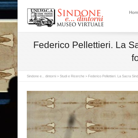
Hom
Federico Pellettieri. La 
f
Sindone e... dintorni
>
Studi e Ricerche
>
Federico Pellettieri. La Sacra Sin