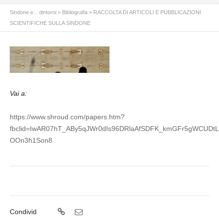
Sindone e... dintorni
>
Bibliografia
>
RACCOLTA DI ARTICOLI E PUBBLICAZIONI
SCIENTIFICHE SULLA SINDONE
Vai a:
https://www.shroud.com/papers.htm?
fbclid=IwAR07hT_ABy5qJWr0dIs96DRlaAfSDFK_kmGFr5gWCUDtL
OOn3h1Son8
Condivid