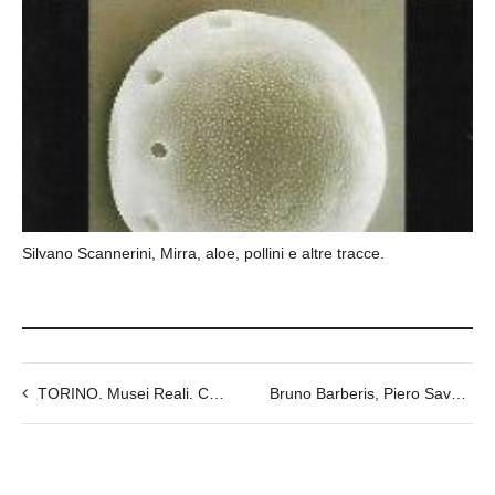
Silvano Scannerini, Mirra, aloe, pollini e altre tracce.
TORINO. Musei Reali. Cappella della Sacra Sindone.
Bruno Barberis, Piero Savarino, Sindone, radiodatazione e calcolo delle probabilità.