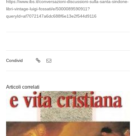
https://www.ibs.it/conversazioni-discussioni-sulla-santa-sindone-
libri-vintage-luigi-fossati/e/5000089590911?
queryId=af7072147a6dc688f6e13e2f544d9116
Condivid
Articoli correlati