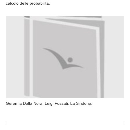
calcolo delle probabilità.
Geremia Dalla Nora, Luigi Fossati. La Sindone.