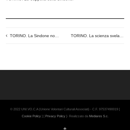
TORINO. La Sindone non è di epoca medievale. Servono nuovi studi per conoscerne l’età”.
TORINO. La scienza svela la frattura al braccio dell’uomo della Sindone.
© 2022 UNI.VO.C.A (Unione Volontari Culturali Associati) - C.F. 97537490019 [
Cookie Policy
] [
Privacy Policy
]- Realizzato da
Mediares S.c.