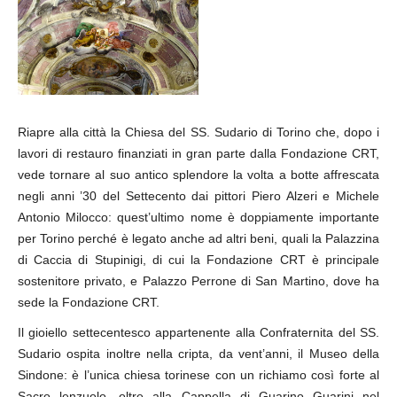
Riapre alla città la Chiesa del SS. Sudario di Torino che, dopo i
lavori di restauro finanziati in gran parte dalla Fondazione CRT,
vede tornare al suo antico splendore la volta a botte affrescata
negli anni ’30 del Settecento dai pittori Piero Alzeri e Michele
Antonio Milocco: quest’ultimo nome è doppiamente importante
per Torino perché è legato anche ad altri beni, quali la Palazzina
di Caccia di Stupinigi, di cui la Fondazione CRT è principale
sostenitore privato, e Palazzo Perrone di San Martino, dove ha
sede la Fondazione CRT.
Il gioiello settecentesco appartenente alla Confraternita del SS.
Sudario ospita inoltre nella cripta, da vent’anni, il Museo della
Sindone: è l’unica chiesa torinese con un richiamo così forte al
Sacro lenzuolo, oltre alla Cappella di Guarino Guarini nel