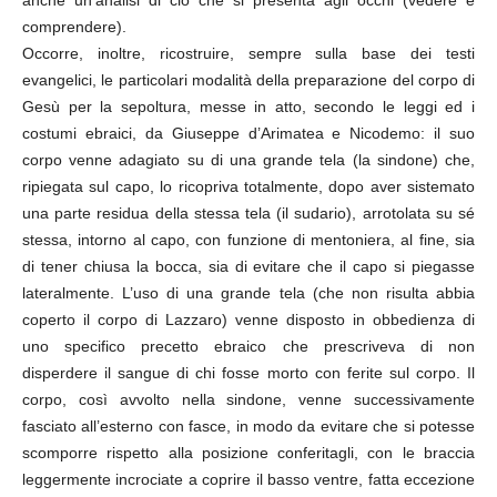
anche un’analisi di ciò che si presenta agli occhi (vedere e
comprendere).
Occorre, inoltre, ricostruire, sempre sulla base dei testi
evangelici, le particolari modalità della preparazione del corpo di
Gesù per la sepoltura, messe in atto, secondo le leggi ed i
costumi ebraici, da Giuseppe d’Arimatea e Nicodemo: il suo
corpo venne adagiato su di una grande tela (la sindone) che,
ripiegata sul capo, lo ricopriva totalmente, dopo aver sistemato
una parte residua della stessa tela (il sudario), arrotolata su sé
stessa, intorno al capo, con funzione di mentoniera, al fine, sia
di tener chiusa la bocca, sia di evitare che il capo si piegasse
lateralmente. L’uso di una grande tela (che non risulta abbia
coperto il corpo di Lazzaro) venne disposto in obbedienza di
uno specifico precetto ebraico che prescriveva di non
disperdere il sangue di chi fosse morto con ferite sul corpo. Il
corpo, così avvolto nella sindone, venne successivamente
fasciato all’esterno con fasce, in modo da evitare che si potesse
scomporre rispetto alla posizione conferitagli, con le braccia
leggermente incrociate a coprire il basso ventre, fatta eccezione