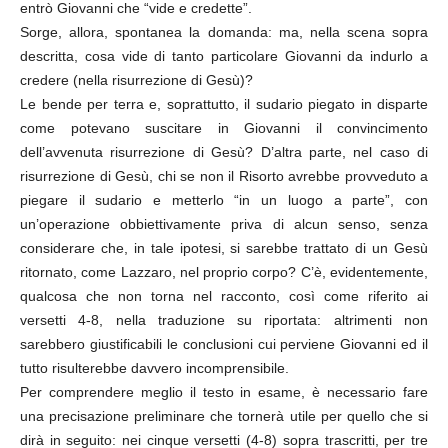
entrò Giovanni che “vide e credette”.
Sorge, allora, spontanea la domanda: ma, nella scena sopra
descritta, cosa vide di tanto particolare Giovanni da indurlo a
credere (nella risurrezione di Gesù)?
Le bende per terra e, soprattutto, il sudario piegato in disparte
come potevano suscitare in Giovanni il convincimento
dell’avvenuta risurrezione di Gesù? D’altra parte, nel caso di
risurrezione di Gesù, chi se non il Risorto avrebbe provveduto a
piegare il sudario e metterlo “in un luogo a parte”, con
un’operazione obbiettivamente priva di alcun senso, senza
considerare che, in tale ipotesi, si sarebbe trattato di un Gesù
ritornato, come Lazzaro, nel proprio corpo? C’è, evidentemente,
qualcosa che non torna nel racconto, così come riferito ai
versetti 4-8, nella traduzione su riportata: altrimenti non
sarebbero giustificabili le conclusioni cui perviene Giovanni ed il
tutto risulterebbe davvero incomprensibile.
Per comprendere meglio il testo in esame, è necessario fare
una precisazione preliminare che tornerà utile per quello che si
dirà in seguito: nei cinque versetti (4-8) sopra trascritti, per tre