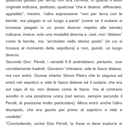
qualcosa gettato per terra) non era corretta, in quanto il testo
originale indicava, piuttosto, qualcosa “che è disteso, afflosciato,
appiattito”; mentre, l’altra espressione “non per terra con le
bende, ma piegato in un luogo a parte” (come se il sudario si
trovasse piegato in un posto diverso rispetto alle bende)
indicava, invece, solo una modalità diversa e, cioè, non “disteso”
come le bende, ma “arrotolato nello stesso posto” (in cui si
trovava al momento della sepoltura) e non, quindi, un luogo
diverso.
Secondo Don. Persili, i versetti 5-8 andrebbero, pertanto, così
correttamente tradotti: Giovanni “chinatosi, vide le fasce distese,
ma non entrò. Giunse intanto Simon Pietro che lo seguiva ed
entrò nel sepolcro e vide le fasce distese ed il sudario che era
sul capo di lui, non disteso come le fasce, ma al contrario
avvolto in una posizione unica (nel senso, sempre secondo il
Persili, di posizione molto particolare). Allora entrò anche l’altro
discepolo, che era giunto per primo al sepolcro e vide e
credette”.
“Concludendo, scrive Don Persili, la frase si deve tradurre in