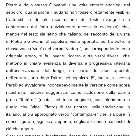
Pietro e dallo stesso Giovanni, una volta entrato anch’egli nel
sepolcro, quandanche il sudario non fosse direttamente visibile.
L’attendibilità di tale ricostruzione del testo evangelico è
confermata dal fatto (inizialmente messo in evidenza) che,
mentre nel testo sia latino che italiano, nel racconto della visita
di Pietro e Giovanni al sepolcro, viene riportata, per tre volte, la
stessa voce (“vide”) del verbo “vedere”, nel corrispondente testo
originale greco, si fa, invece, ricorso a tre verbi diversi, che
mettono in chiara evidenza la diversa e progressiva intensità
dell’osservazione del luogo, da parte dei due apostoli,
nell’entrare, uno dopo l’altro, nel sepolcro. E’, inoltre, lo stesso
Persili ad avvalorare inconsapevolmente la versione come sopra
ricostruita, laddove suggerisce, come traduzione della parola
greca “theòrei” (usata, nel testo originale, con riferimento a
quello che “vide” Pietro) di far ricorso, nella traduzione in
italiano, al più appropriato verbo “contemplare” che, sia pure in
senso figurato, significa, appunto, cogliere il senso nascosto di
ciò che appare.