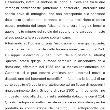
Osservando, infatti, la sindone di Torino, si rileva che tra le due
immagini contrapposte (anteriore e posteriore) intercorre uno
spazio privo di immagine, che non corrisponde allo spessore
della testa (escludendo, pertanto, che detta proiezione si possa
essere prodotta dal corpo fisicamente ancora integro), bensì a
quello molto minore del rotolo del sudario, che sarebbe rimasto
al suo posto a fare spessore sopra il capo.
Ritornando sull’ipotesi di una “esplosione di energia radiante,
come causa più probabile della Resurrezione”, secondo il Prof.
Giuseppe Baldacchini (v. pag. 17-21 del suo studio su riferito)
“questa ipotesi spiega in modo semplice la dissonanza della
datazione, effettuata nel 1988 con la tecnica radiometrica del
Carbonio 14 e può essere verificata con i normali mezzi a
disposizione dei laboratori scientifici”. Infatti, “tra le ipotesi di un
certo seguito c’è quella che attribuisce ad un flusso di neutroni il
ringiovanimento della Sindone di circa 1300 anni, ponendo fine
in questo modo alla diatriba sulla suddetta datazione con il C14.
Questo isotopo radioattivo esiste in tracce in atmosfera perché
prodotto in continuazione dai neutroni, un sottoprodotto dei