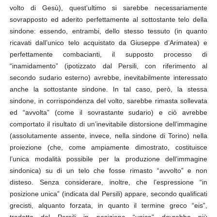
volto di Gesù), quest’ultimo si sarebbe necessariamente
sovrapposto ed aderito perfettamente al sottostante telo della
sindone: essendo, entrambi, dello stesso tessuto (in quanto
ricavati dall’unico telo acquistato da Giuseppe d’Arimatea) e
perfettamente combacianti, il supposto processo di
“inamidamento” (ipotizzato dal Persili, con riferimento al
secondo sudario esterno) avrebbe, inevitabilmente interessato
anche la sottostante sindone. In tal caso, però, la stessa
sindone, in corrispondenza del volto, sarebbe rimasta sollevata
ed “avvolta” (come il sovrastante sudario) e ciò avrebbe
comportato il risultato di un’inevitabile distorsione dell’immagine
(assolutamente assente, invece, nella sindone di Torino) nella
proiezione (che, come ampiamente dimostrato, costituisce
l’unica modalità possibile per la produzione dell’immagine
sindonica) su di un telo che fosse rimasto “avvolto” e non
disteso. Senza considerare, inoltre, che l’espressione “in
posizione unica” (indicata dal Persili) appare, secondo qualificati
grecisti, alquanto forzata, in quanto il termine greco “eis”,