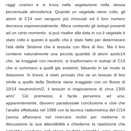
raggi cosmici e si trova nella vegetazione nella stessa
percentuale atmosferica. Quando un vegetale viene colto, gli
atomi di C14 non vengono più rinnovati ed il loro numero
decresce esponenzialmente. Allora contando gli isotopi presenti
ad un certo momento, si può risalire alla data in cui il vegetale è
stato colto e questo è quello che è stato fatto per determinare
l’età della Sindone che è tessuta con fibre di lino. Ma il lino
contiene naturalmente una piccola quantità di atomi azoto14
che, se irraggiati con neutroni, si trasformano in isotopi di C14
che si sommano a quelli già esistenti, falsando in tal modo la
datazione. In breve, è stato provato che se un tessuto di lino
simile a quello della Sindone viene irraggiato con un flusso di
10/14 neutroni/cm/2, il tessuto si ringiovanisce di circa 1300
anni”. Ciò premesso, è facile pervenire ad una,
apparentemente, davvero paradossale conclusione e cioè che
l’analisi effettuata nel 1988 con la tecnica radiometrica del C/14
(senza affannarsi nel ricercare motivi per metterne in
discussione la sua attendibilità e chiederne la ripetizione che