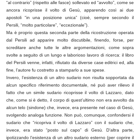
“al contrario” (rispetto alle fasce) sollevato ed “avvolto”, come se
ancora ricoprisse il volto di Gesù, apparendo così ai due
apostoli “in una posizione unica” (cioè, sempre secondo il
Persili, “molto particolare”, “eccezionale”).
Ma è proprio questa seconda parte della ricostruzione operata
dal Persili ad apparire molto discutibile, finendo, forse, per
screditare anche tutte le altre argomentazioni, come sopra
svolte a seguito di un lungo e laborioso lavoro di ricerca: il libro
del Persili venne, infatti, rifiutato da diverse case editrici ed, alla
fine, l’autore fu costretto a stamparlo a sue spese.
Invero, l’esistenza di un altro sudario non risulta sopportata da
alcun specifico riferimento documentale, né può aver rilievo il
fatto che un simile sudario ricoprisse il volto di Lazzaro, dato
che, come si è detto, il corpo di quest’ultimo non era avvolto da
alcun telo (sindone) che, invece, era presente nel caso di Gesù,
svolgendo analoga funzione. Non può, comunque, confondersi il
sudario che “ricopriva il volto di Lazzaro” con il sudario che,
invece, era stato “posto sul capo” di Gesù. D’altra parte,
ipotizzando l’esistenza di un altro sudario esterno (per coprire il