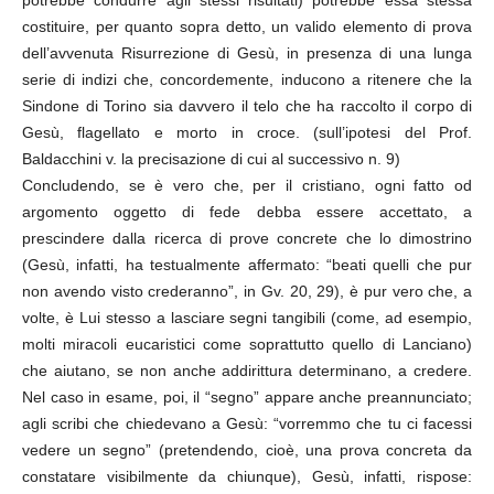
potrebbe condurre agli stessi risultati) potrebbe essa stessa
costituire, per quanto sopra detto, un valido elemento di prova
dell’avvenuta Risurrezione di Gesù, in presenza di una lunga
serie di indizi che, concordemente, inducono a ritenere che la
Sindone di Torino sia davvero il telo che ha raccolto il corpo di
Gesù, flagellato e morto in croce. (sull’ipotesi del Prof.
Baldacchini v. la precisazione di cui al successivo n. 9)
Concludendo, se è vero che, per il cristiano, ogni fatto od
argomento oggetto di fede debba essere accettato, a
prescindere dalla ricerca di prove concrete che lo dimostrino
(Gesù, infatti, ha testualmente affermato: “beati quelli che pur
non avendo visto crederanno”, in Gv. 20, 29), è pur vero che, a
volte, è Lui stesso a lasciare segni tangibili (come, ad esempio,
molti miracoli eucaristici come soprattutto quello di Lanciano)
che aiutano, se non anche addirittura determinano, a credere.
Nel caso in esame, poi, il “segno” appare anche preannunciato;
agli scribi che chiedevano a Gesù: “vorremmo che tu ci facessi
vedere un segno” (pretendendo, cioè, una prova concreta da
constatare visibilmente da chiunque), Gesù, infatti, rispose: