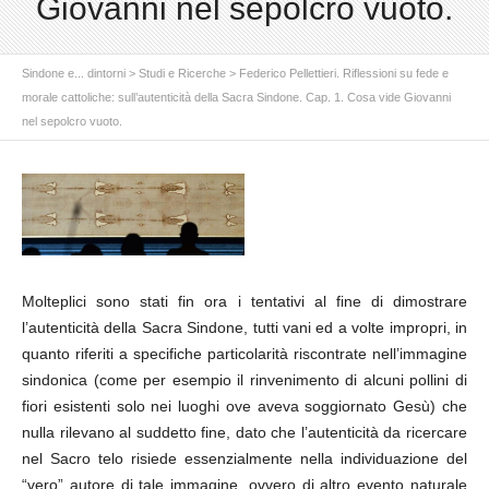
Giovanni nel sepolcro vuoto.
Sindone e... dintorni
>
Studi e Ricerche
>
Federico Pellettieri. Riflessioni su fede e
morale cattoliche: sull’autenticità della Sacra Sindone. Cap. 1. Cosa vide Giovanni
nel sepolcro vuoto.
Molteplici sono stati fin ora i tentativi al fine di dimostrare
l’autenticità della Sacra Sindone, tutti vani ed a volte impropri, in
quanto riferiti a specifiche particolarità riscontrate nell’immagine
sindonica (come per esempio il rinvenimento di alcuni pollini di
fiori esistenti solo nei luoghi ove aveva soggiornato Gesù) che
nulla rilevano al suddetto fine, dato che l’autenticità da ricercare
nel Sacro telo risiede essenzialmente nella individuazione del
“vero” autore di tale immagine, ovvero di altro evento naturale