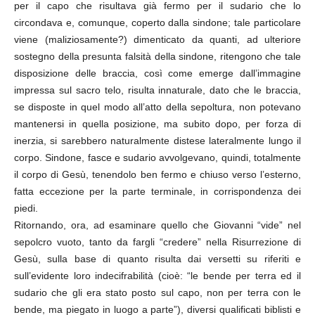
per il capo che risultava già fermo per il sudario che lo
circondava e, comunque, coperto dalla sindone; tale particolare
viene (maliziosamente?) dimenticato da quanti, ad ulteriore
sostegno della presunta falsità della sindone, ritengono che tale
disposizione delle braccia, così come emerge dall’immagine
impressa sul sacro telo, risulta innaturale, dato che le braccia,
se disposte in quel modo all’atto della sepoltura, non potevano
mantenersi in quella posizione, ma subito dopo, per forza di
inerzia, si sarebbero naturalmente distese lateralmente lungo il
corpo. Sindone, fasce e sudario avvolgevano, quindi, totalmente
il corpo di Gesù, tenendolo ben fermo e chiuso verso l’esterno,
fatta eccezione per la parte terminale, in corrispondenza dei
piedi.
Ritornando, ora, ad esaminare quello che Giovanni “vide” nel
sepolcro vuoto, tanto da fargli “credere” nella Risurrezione di
Gesù, sulla base di quanto risulta dai versetti su riferiti e
sull’evidente loro indecifrabilità (cioè: “le bende per terra ed il
sudario che gli era stato posto sul capo, non per terra con le
bende, ma piegato in luogo a parte”), diversi qualificati biblisti e