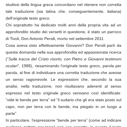
studiosi della lingua greca concordano nel ritenere non corretta
tale traduzione (sia latina che, conseguentemente, italiana)
dell’originale testo greco.
Chi soprattutto ha dedicato molti anni della propria vita ad un
approfondito studio dei versetti in questione, è stato un parroco
di Tivoli, Don Antonio Persili, morto nel settembre 2011.
Cosa aveva visto effettivamente Giovanni? Don Persili partì da
questa domanda nella sua approfondita ed appassionata ricerca
(“
Sulle tracce del Cristo risorto, con Pietro e Giovanni testimoni
oculari
”, 1988), riesaminando l’originale testo greco, parola per
parola, al fine di individuare una corretta traduzione che avesse
un senso ragionevole. Le espressioni che, secondo la sua
analisi, nella traduzione, non risultavano aderenti al senso
espresso nel testo originale greco venivano così identificate:
“vide le bende per terra” ed “il sudario che gli era stato posto sul
capo, non per terra con le bende, ma piegato in un luogo a
parte”.
In particolare, l’espressione “bende per terra” (come ad indicare