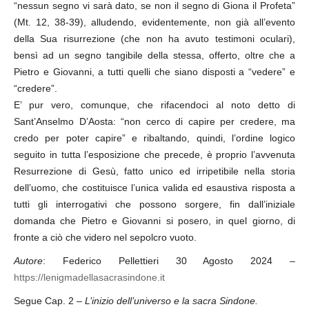
“nessun segno vi sarà dato, se non il segno di Giona il Profeta”
(Mt. 12, 38-39), alludendo, evidentemente, non già all’evento
della Sua risurrezione (che non ha avuto testimoni oculari),
bensì ad un segno tangibile della stessa, offerto, oltre che a
Pietro e Giovanni, a tutti quelli che siano disposti a “vedere” e
“credere”.
E’ pur vero, comunque, che rifacendoci al noto detto di
Sant’Anselmo D’Aosta: “non cerco di capire per credere, ma
credo per poter capire” e ribaltando, quindi, l’ordine logico
seguito in tutta l’esposizione che precede, è proprio l’avvenuta
Resurrezione di Gesù, fatto unico ed irripetibile nella storia
dell’uomo, che costituisce l’unica valida ed esaustiva risposta a
tutti gli interrogativi che possono sorgere, fin dall’iniziale
domanda che Pietro e Giovanni si posero, in quel giorno, di
fronte a ciò che videro nel sepolcro vuoto.
Autore
: Federico Pellettieri 30 Agosto 2024 –
https://lenigmadellasacrasindone.it
Segue Cap. 2 –
L’inizio dell’universo e la sacra Sindone.