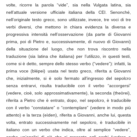
volte, ricorre la parola “vide”, sia nella Vulgata latina, sia
nell’attuale versione ufficiale italiana della CEI. Senonché,
nell’originale testo greco, sono utilizzate, invece, tre voci di tre
verbi diversi, che mettono in chiara evidenza la diversa e
progressiva intensità nell’osservazione (da parte di Giovanni
prima, poi di Pietro e, successivamente, di nuovo di Giovanni)
della situazione del luogo, che non trova riscontro nella
traduzione (sia latina che italiana) per l’utilizzo, in questi testi,
come si è detto, sempre dello stesso verbo (“vedere”): infatti, la
prima voce (blépei) usata nel testo greco, riferita a Giovanni
che, inizialmente, si è solo fermato all’ingresso del sepolcro
senza entrarvi, risulta traducibile con il verbo “accorgersi”
(vedere, cioè, solo approssimativamente), la seconda (theòrei),
riferita a Pietro che è entrato, dopo, nel sepolcro, è traducibile
con il verbo “constatare” o “contemplare” (vedere in modo più
attento) e la terza (eìden), riferita a Giovanni, anche lui, questa
volta, entrato successivamente nel sepolcro, è traducibile in
italiano con un verbo che indica, oltre al semplice “vedere”,