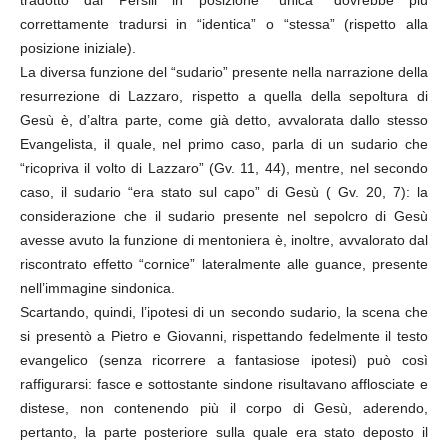
tradotto dal Persili in posizione “unica” dovrebbe più
correttamente tradursi in “identica” o “stessa” (rispetto alla
posizione iniziale).
La diversa funzione del “sudario” presente nella narrazione della
resurrezione di Lazzaro, rispetto a quella della sepoltura di
Gesù è, d’altra parte, come già detto, avvalorata dallo stesso
Evangelista, il quale, nel primo caso, parla di un sudario che
“ricopriva il volto di Lazzaro” (Gv. 11, 44), mentre, nel secondo
caso, il sudario “era stato sul capo” di Gesù ( Gv. 20, 7): la
considerazione che il sudario presente nel sepolcro di Gesù
avesse avuto la funzione di mentoniera è, inoltre, avvalorato dal
riscontrato effetto “cornice” lateralmente alle guance, presente
nell’immagine sindonica.
Scartando, quindi, l’ipotesi di un secondo sudario, la scena che
si presentò a Pietro e Giovanni, rispettando fedelmente il testo
evangelico (senza ricorrere a fantasiose ipotesi) può così
raffigurarsi: fasce e sottostante sindone risultavano afflosciate e
distese, non contenendo più il corpo di Gesù, aderendo,
pertanto, la parte posteriore sulla quale era stato deposto il