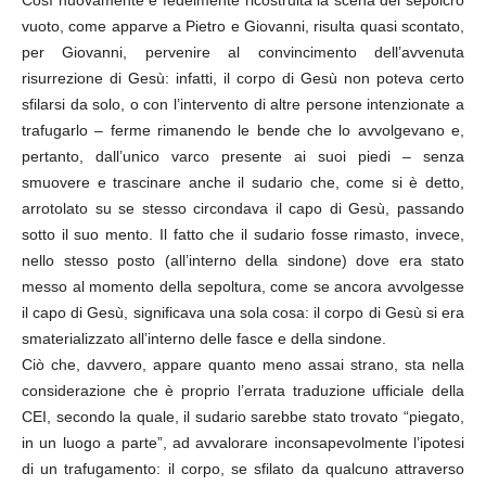
Così nuovamente e fedelmente ricostruita la scena del sepolcro
vuoto, come apparve a Pietro e Giovanni, risulta quasi scontato,
per Giovanni, pervenire al convincimento dell’avvenuta
risurrezione di Gesù: infatti, il corpo di Gesù non poteva certo
sfilarsi da solo, o con l’intervento di altre persone intenzionate a
trafugarlo – ferme rimanendo le bende che lo avvolgevano e,
pertanto, dall’unico varco presente ai suoi piedi – senza
smuovere e trascinare anche il sudario che, come si è detto,
arrotolato su se stesso circondava il capo di Gesù, passando
sotto il suo mento. Il fatto che il sudario fosse rimasto, invece,
nello stesso posto (all’interno della sindone) dove era stato
messo al momento della sepoltura, come se ancora avvolgesse
il capo di Gesù, significava una sola cosa: il corpo di Gesù si era
smaterializzato all’interno delle fasce e della sindone.
Ciò che, davvero, appare quanto meno assai strano, sta nella
considerazione che è proprio l’errata traduzione ufficiale della
CEI, secondo la quale, il sudario sarebbe stato trovato “piegato,
in un luogo a parte”, ad avvalorare inconsapevolmente l’ipotesi
di un trafugamento: il corpo, se sfilato da qualcuno attraverso