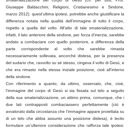
smaterializzazione del corpo di Gesù (cfr. per tutti, Prof.
Giuseppe Baldacchini, Religioni, Cristianesimo e Sindone,
marzo 2012): quest’ultima ipotesi, potrebbe anche giustificare la
differenza notata nella qualità dell’immagine di tutto il corpo,
rispetto a quella del volto. All’atto di tale smaterializzazione,
infatti, il lato anteriore della sindone, per forza d’inerzia, sarebbe
andato a combaciare con quello posteriore, a differenza della
parte corrispondente al volto che sarebbe rimasta
necessariamente sollevata, ancorché distesa, per la presenza
del sudario che, ravvolto su sé stesso, cingeva il volto di Gesù, e
che era rimasto nella stessa iniziale posizione, cioè all’interno
della sindone.
Con riferimento a quanto, da ultimo, osservato, che, cioè,
l’immagine del corpo di Gesù si sia fissata sul telo a seguito
della sua smaterializzazione, un attimo prima, comunque, che i
due lati contrapposti combaciassero perfettamente (ciò è
avvalorato dalla circostanza che l’immagine appare proiettata su
di un telo che abbia assunto una posizione distesa), è lecito
formulare un’ulteriore considerazione che rafforza tale ipotesi.