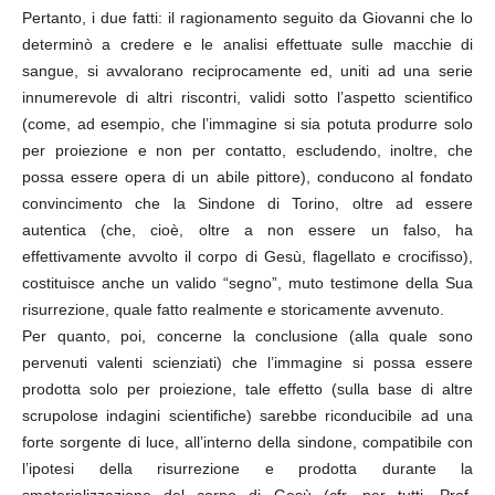
Pertanto, i due fatti: il ragionamento seguito da Giovanni che lo
determinò a credere e le analisi effettuate sulle macchie di
sangue, si avvalorano reciprocamente ed, uniti ad una serie
innumerevole di altri riscontri, validi sotto l’aspetto scientifico
(come, ad esempio, che l’immagine si sia potuta produrre solo
per proiezione e non per contatto, escludendo, inoltre, che
possa essere opera di un abile pittore), conducono al fondato
convincimento che la Sindone di Torino, oltre ad essere
autentica (che, cioè, oltre a non essere un falso, ha
effettivamente avvolto il corpo di Gesù, flagellato e crocifisso),
costituisce anche un valido “segno”, muto testimone della Sua
risurrezione, quale fatto realmente e storicamente avvenuto.
Per quanto, poi, concerne la conclusione (alla quale sono
pervenuti valenti scienziati) che l’immagine si possa essere
prodotta solo per proiezione, tale effetto (sulla base di altre
scrupolose indagini scientifiche) sarebbe riconducibile ad una
forte sorgente di luce, all’interno della sindone, compatibile con
l’ipotesi della risurrezione e prodotta durante la