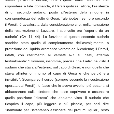
stessa posizione iniziale, cioè coperto dalla Sindone? Per
rispondere a tale domanda, il Persili ipotizza, allora, l’esistenza
di un secondo sudario, posto all’esterno della sindone, in
corrispondenza del volto di Gesù. Tale ipotesi, sempre secondo
il Persili, è avvalorata dalla considerazione che, nella narrazione
della resurrezione di Lazzaro, il suo volto era “coperto da un
sudario” (Gv. 11, 44). La funzione di questo secondo sudario
sarebbe stata quella di completamento dell’avvolgimento, a
protezione del liquido aromatico versato da Nicodemo; il Persili,
infatti, con riferimento ai versetti 6-7 su citati, afferma
testualmente: “Giovanni, insomma, precisa che Pietro ha visto il
sudario che stava all’esterno, sul capo di Gesù, e non quello che
stava all’interno, intorno al capo di Gesù e che perciò era
invisibile”. Scomparso il corpo (sempre secondo la ricostruzione
operata dal Persili), le fasce che lo aveva avvolto, più pesanti, si
abbassarono sulla sindone che esse coprivano e assunsero
quella posizione “distesa” che abbiamo visto. Il sudario che
ricopriva il capo, più leggero e più piccolo, per così dire
“inamidato per l’istantaneo essiccarsi dei profumi liquidi”, restò