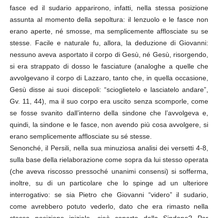
fasce ed il sudario apparirono, infatti, nella stessa posizione
assunta al momento della sepoltura: il lenzuolo e le fasce non
erano aperte, né smosse, ma semplicemente afflosciate su se
stesse. Facile e naturale fu, allora, la deduzione di Giovanni:
nessuno aveva asportato il corpo di Gesù, né Gesù, risorgendo,
si era strappato di dosso le fasciature (analoghe a quelle che
avvolgevano il corpo di Lazzaro, tanto che, in quella occasione,
Gesù disse ai suoi discepoli: “scioglietelo e lasciatelo andare”,
Gv. 11, 44), ma il suo corpo era uscito senza scomporle, come
se fosse svanito dall’interno della sindone che l’avvolgeva e,
quindi, la sindone e le fasce, non avendo più cosa avvolgere, si
erano semplicemente afflosciate su sé stesse.
Senonché, il Persili, nella sua minuziosa analisi dei versetti 4-8,
sulla base della rielaborazione come sopra da lui stesso operata
(che aveva riscosso pressoché unanimi consensi) si sofferma,
inoltre, su di un particolare che lo spinge ad un ulteriore
interrogativo: se sia Pietro che Giovanni “videro” il sudario,
come avrebbero potuto vederlo, dato che era rimasto nella