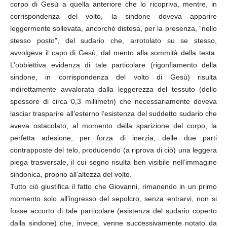
corpo di Gesù a quella anteriore che lo ricopriva, mentre, in
corrispondenza del volto, la sindone doveva apparire
leggermente sollevata, ancorché distesa, per la presenza, “nello
stesso posto”, del sudario che, arrotolato su se stesso,
avvolgeva il capo di Gesù, dal mento alla sommità della testa.
L’obbiettiva evidenza di tale particolare (rigonfiamento della
sindone, in corrispondenza del volto di Gesù) risulta
indirettamente avvalorata dalla leggerezza del tessuto (dello
spessore di circa 0,3 millimetri) che necessariamente doveva
lasciar trasparire all’esterno l’esistenza del suddetto sudario che
aveva ostacolato, al momento della sparizione del corpo, la
perfetta adesione, per forza di inerzia, delle due parti
contrapposte del telo, producendo (a riprova di ciò) una leggera
piega trasversale, il cui segno risulta ben visibile nell’immagine
sindonica, proprio all’altezza del volto.
Tutto ciò giustifica il fatto che Giovanni, rimanendo in un primo
momento solo all’ingresso del sepolcro, senza entrarvi, non si
fosse accorto di tale particolare (esistenza del sudario coperto
dalla sindone) che, invece, venne successivamente notato da