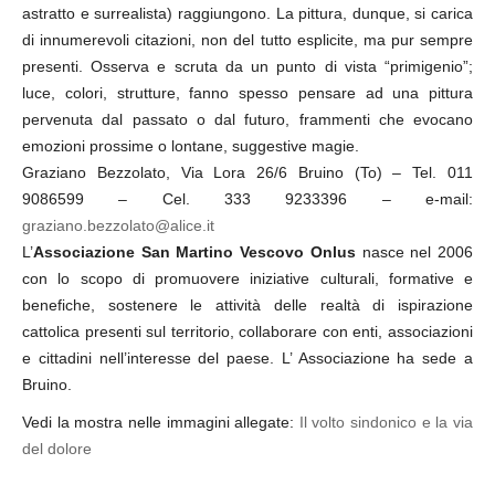
astratto e surrealista) raggiungono. La pittura, dunque, si carica
di innumerevoli citazioni, non del tutto esplicite, ma pur sempre
presenti. Osserva e scruta da un punto di vista “primigenio”;
luce, colori, strutture, fanno spesso pensare ad una pittura
pervenuta dal passato o dal futuro, frammenti che evocano
emozioni prossime o lontane, suggestive magie.
Graziano Bezzolato, Via Lora 26/6 Bruino (To) – Tel. 011
9086599 – Cel. 333 9233396 – e-mail:
graziano.bezzolato@alice.it
L’
Associazione San Martino Vescovo Onlus
nasce nel 2006
con lo scopo di promuovere iniziative culturali, formative e
benefiche, sostenere le attività delle realtà di ispirazione
cattolica presenti sul territorio, collaborare con enti, associazioni
e cittadini nell’interesse del paese. L’ Associazione ha sede a
Bruino.
Vedi la mostra nelle immagini allegate:
Il volto sindonico e la via
del dolore