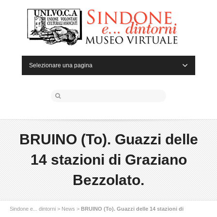
Selezionare una pagina
BRUINO (To). Guazzi delle
14 stazioni di Graziano
Bezzolato.
Sindone e... dintorni
>
News
>
BRUINO (To). Guazzi delle 14 stazioni di