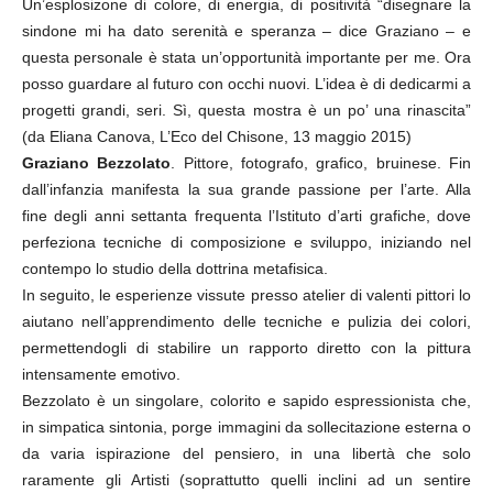
Un’esplosizone di colore, di energia, di positività “disegnare la
sindone mi ha dato serenità e speranza – dice Graziano – e
questa personale è stata un’opportunità importante per me. Ora
posso guardare al futuro con occhi nuovi. L’idea è di dedicarmi a
progetti grandi, seri. Sì, questa mostra è un po’ una rinascita”
(da Eliana Canova, L’Eco del Chisone, 13 maggio 2015)
Graziano Bezzolato
. Pittore, fotografo, grafico, bruinese. Fin
dall’infanzia manifesta la sua grande passione per l’arte. Alla
fine degli anni settanta frequenta l’Istituto d’arti grafiche, dove
perfeziona tecniche di composizione e sviluppo, iniziando nel
contempo lo studio della dottrina metafisica.
In seguito, le esperienze vissute presso atelier di valenti pittori lo
aiutano nell’apprendimento delle tecniche e pulizia dei colori,
permettendogli di stabilire un rapporto diretto con la pittura
intensamente emotivo.
Bezzolato è un singolare, colorito e sapido espressionista che,
in simpatica sintonia, porge immagini da sollecitazione esterna o
da varia ispirazione del pensiero, in una libertà che solo
raramente gli Artisti (soprattutto quelli inclini ad un sentire