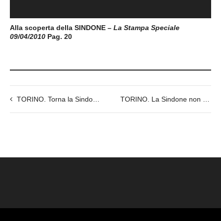
Alla scoperta della SINDONE –
La Stampa Speciale
09/04/2010
Pag. 20
TORINO. Torna la Sindone: Ostensione straordinaria nel 2020 per il raduno di Taizé.
TORINO. La Sindone non è di epoca medievale. Servono nuovi studi per conoscerne l’età”.