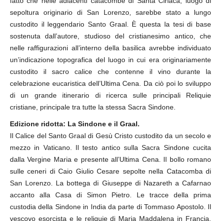
fatto che nelle adiacenti catacombe di Santa Ciriaca, luogo di
sepoltura originario di San Lorenzo, sarebbe stato a lungo
custodito il leggendario Santo Graal. È questa la tesi di base
sostenuta dall’autore, studioso del cristianesimo antico, che
nelle raffigurazioni all’interno della basilica avrebbe individuato
un’indicazione topografica del luogo in cui era originariamente
custodito il sacro calice che contenne il vino durante la
celebrazione eucaristica dell’Ultima Cena. Da ciò poi lo sviluppo
di un grande itinerario di ricerca sulle principali Reliquie
cristiane, principale tra tutte la stessa Sacra Sindone.
Edizione ridotta: La Sindone e il Graal.
Il Calice del Santo Graal di Gesù Cristo custodito da un secolo e
mezzo in Vaticano. Il testo antico sulla Sacra Sindone cucita
dalla Vergine Maria e presente all’Ultima Cena. Il bollo romano
sulle ceneri di Caio Giulio Cesare sepolte nella Catacomba di
San Lorenzo. La bottega di Giuseppe di Nazareth a Cafarnao
accanto alla Casa di Simon Pietro. Le tracce della prima
custodia della Sindone in India da parte di Tommaso Apostolo. Il
vescovo esorcista e le reliquie di Maria Maddalena in Francia.