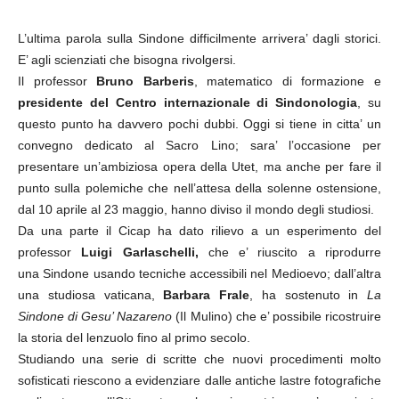
L’ultima parola sulla Sindone difficilmente arrivera’ dagli storici.
E’ agli scienziati che bisogna rivolgersi.
Il professor
Bruno Barberis
, matematico di formazione e
presidente del Centro internazionale di Sindonologia
, su
questo punto ha davvero pochi dubbi. Oggi si tiene in citta’ un
convegno dedicato al Sacro Lino; sara’ l’occasione per
presentare un’ambiziosa opera della Utet, ma anche per fare il
punto sulla polemiche che nell’attesa della solenne ostensione,
dal 10 aprile al 23 maggio, hanno diviso il mondo degli studiosi.
Da una parte il Cicap ha dato rilievo a un esperimento del
professor
Luigi Garlaschelli,
che e’ riuscito a riprodurre
una Sindone usando tecniche accessibili nel Medioevo; dall’altra
una studiosa vaticana,
Barbara Frale
, ha sostenuto in
La
Sindone di Gesu’ Nazareno
(Il Mulino) che e’ possibile ricostruire
la storia del lenzuolo fino al primo secolo.
Studiando una serie di scritte che nuovi procedimenti molto
sofisticati riescono a evidenziare dalle antiche lastre fotografiche