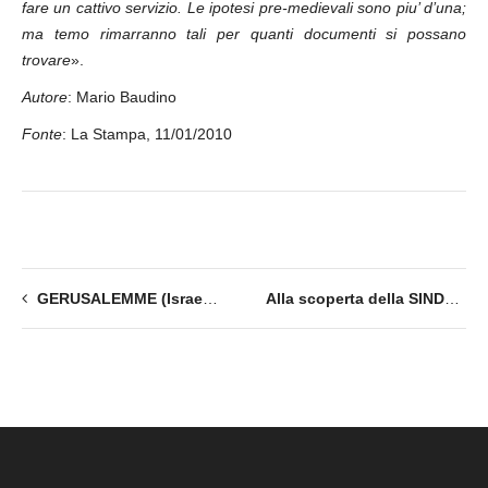
fare un cattivo servizio. Le ipotesi pre-medievali sono piu’ d’una;
ma temo rimarranno tali per quanti documenti si possano
trovare
».
Autore
: Mario Baudino
Fonte
: La Stampa, 11/01/2010
GERUSALEMME (Israele). Sindone: trovato sudario dell’epoca di Cristo.
Alla scoperta della SINDONE –