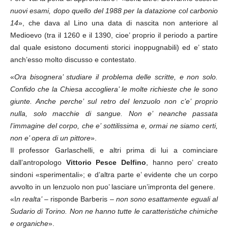
nuovi esami, dopo quello del 1988 per la datazione col carbonio
14
», che dava al Lino una data di nascita non anteriore al
Medioevo (tra il 1260 e il 1390, cioe’ proprio il periodo a partire
dal quale esistono documenti storici inoppugnabili) ed e’ stato
anch’esso molto discusso e contestato.
«
Ora bisognera’ studiare il problema delle scritte, e non solo.
Confido che la Chiesa accogliera’ le molte richieste che le sono
giunte. Anche perche’ sul retro del lenzuolo non c’e’ proprio
nulla, solo macchie di sangue. Non e’ neanche passata
l’immagine del corpo, che e’ sottilissima e, ormai ne siamo certi,
non e’ opera di un pittore
».
Il professor Garlaschelli, e altri prima di lui a cominciare
dall’antropologo
Vittorio Pesce Delfino
, hanno pero’ creato
sindoni «sperimentali»; e d’altra parte e’ evidente che un corpo
avvolto in un lenzuolo non puo’ lasciare un’impronta del genere.
«I
n realta’
– risponde Barberis –
non sono esattamente eguali al
Sudario di Torino. Non ne hanno tutte le caratteristiche chimiche
e organiche
».