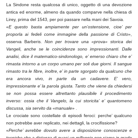
La Sindone resta qualcosa di unico, oggetto di una devozione
antica ed enorme, almeno da quando comparve nella chiesa di
Lirey, prima del 1543, per poi passare nella mani dei Savoia.
«
E questo basta ampiamente per un’ostensione, cioe’ per
proporla ai fedeli come immagine della passione di Cristo
»,
osserva Barberis.
Non per trovare una «prova» storica dei
Vangeli, anche se le coincidenze sono impressionanti. Dalle
analisi, dice il matematico-sindonologo, e’ emerso chiaro che e’
rimasta intorno a un corpo umano per soli due giorni. Il sangue
rimasto tra le fibre, inoltre, e’ in parte sgorgato da qualcuno che
era ancora vivo, in parte da un cadavere. E’ vero,
impressionante e’ la parola giusta. Tanto che viene da chiedersi
se non possa essere altrettanto plausibile il procedimento
inverso: ossia che il Vangelo, la cui storicita’ e’ quantomeno
discussa, sia servito da «manuale
» .
Le crociate sono costellate di episodi feroci: perche’ qualcuno
non potrebbe aver replicato, nei dettagli, la crocifissione?
«
Perche’ avrebbe dovuto avere a disposizione conoscenze e
tecniche che a distanza di quasi un millennio non siamo in grado