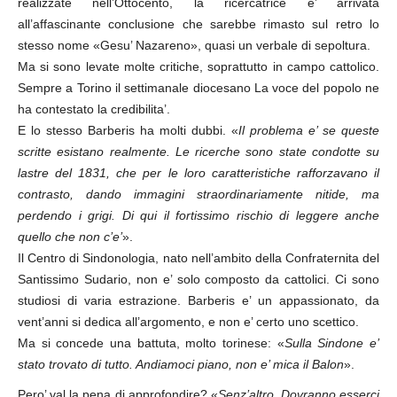
realizzate nell’Ottocento, la ricercatrice e’ arrivata
all’affascinante conclusione che sarebbe rimasto sul retro lo
stesso nome «Gesu’ Nazareno», quasi un verbale di sepoltura.
Ma si sono levate molte critiche, soprattutto in campo cattolico.
Sempre a Torino il settimanale diocesano La voce del popolo ne
ha contestato la credibilita’.
E lo stesso Barberis ha molti dubbi. «
Il problema e’ se queste
scritte esistano realmente. Le ricerche sono state condotte su
lastre del 1831, che per le loro caratteristiche rafforzavano il
contrasto, dando immagini straordinariamente nitide, ma
perdendo i grigi. Di qui il fortissimo rischio di leggere anche
quello che non c’e’
».
Il Centro di Sindonologia, nato nell’ambito della Confraternita del
Santissimo Sudario, non e’ solo composto da cattolici. Ci sono
studiosi di varia estrazione. Barberis e’ un appassionato, da
vent’anni si dedica all’argomento, e non e’ certo uno scettico.
Ma si concede una battuta, molto torinese: «
Sulla Sindone e’
stato trovato di tutto. Andiamoci piano, non e’ mica il Balon
».
Pero’ val la pena di approfondire? «
Senz’altro. Dovranno esserci