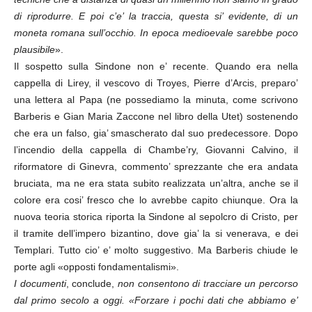
di riprodurre. E poi c’e’ la traccia, questa si’ evidente, di un
moneta romana sull’occhio. In epoca medioevale sarebbe poco
plausibile
».
Il sospetto sulla Sindone non e’ recente. Quando era nella
cappella di Lirey, il vescovo di Troyes, Pierre d’Arcis, preparo’
una lettera al Papa (ne possediamo la minuta, come scrivono
Barberis e Gian Maria Zaccone nel libro della Utet) sostenendo
che era un falso, gia’ smascherato dal suo predecessore. Dopo
l’incendio della cappella di Chambe’ry, Giovanni Calvino, il
riformatore di Ginevra, commento’ sprezzante che era andata
bruciata, ma ne era stata subito realizzata un’altra, anche se il
colore era cosi’ fresco che lo avrebbe capito chiunque. Ora la
nuova teoria storica riporta la Sindone al sepolcro di Cristo, per
il tramite dell’impero bizantino, dove gia’ la si venerava, e dei
Templari. Tutto cio’ e’ molto suggestivo. Ma Barberis chiude le
porte agli «opposti fondamentalismi».
I documenti
, conclude,
non consentono di tracciare un percorso
dal primo secolo a oggi. «Forzare i pochi dati che abbiamo e’