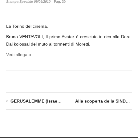
Stampa Speciale 09/04/2010
Pag. 30
La Torino del cinema.
Bruno VENTAVOLI, Il primo Avatar è cresciuto in rica alla Dora.
Dai kolossal del muto ai tormenti di Moretti.
Vedi allegato
GERUSALEMME (Israele). Sindone: trovato sudario dell’epoca di Cristo.
Alla scoperta della SINDONE –