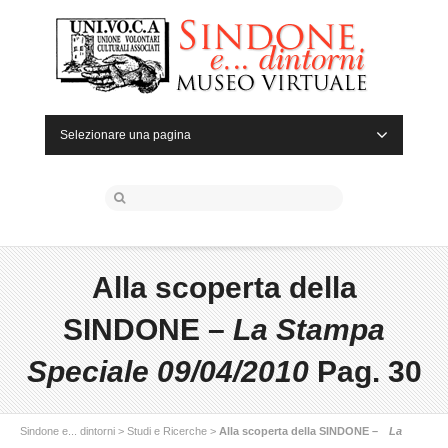
Selezionare una pagina
Alla scoperta della
SINDONE –
La Stampa
Speciale 09/04/2010
Pag. 30
Sindone e... dintorni
>
Studi e Ricerche
>
Alla scoperta della SINDONE –
La